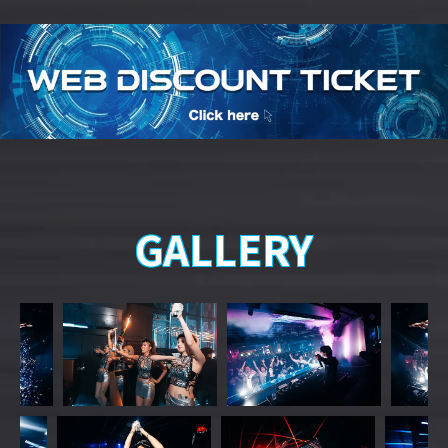
GALLERY
PRICE
¥41,536
TABLE CHARGE
¥10,000
BOTTLE CHARGE
¥22,000
SERVICE & TAX
28%