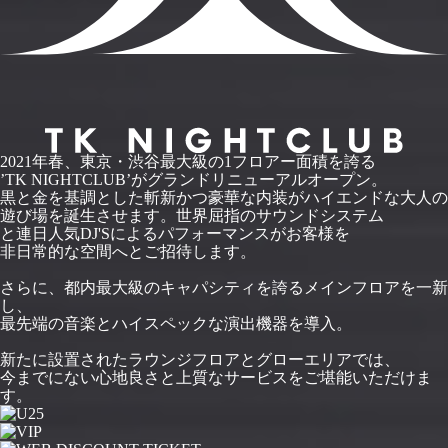
2021年春、東京・渋谷最大級の1フロアー面積を誇る
’TK NIGHTCLUB’がグランドリニューアルオープン。
黒と金を基調とした斬新かつ豪華な内装がハイエンドな大人の
遊び場を誕生させます。世界屈指のサウンドシステム
と連日人気DJ'Sによるパフォーマンスがお客様を
非日常的な空間へとご招待します。
さらに、都内最大級のキャパシティを誇るメインフロアを一新
し、
最先端の音楽とハイスペックな演出機器を導入。
新たに設置されたラウンジフロアとグローエリアでは、
今までにない心地良さと上質なサービスをご堪能いただけま
す。