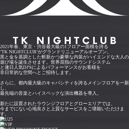
2021年春、東京・渋谷最大級の1フロアー面積を誇る
’TK NIGHTCLUB’がグランドリニューアルオープン。
黒と金を基調とした斬新かつ豪華な内装がハイエンドな大人の
遊び場を誕生させます。世界屈指のサウンドシステム
と連日人気DJ'Sによるパフォーマンスがお客様を
非日常的な空間へとご招待します。
さらに、都内最大級のキャパシティを誇るメインフロアを一新
し、
最先端の音楽とハイスペックな演出機器を導入。
新たに設置されたラウンジフロアとグローエリアでは、
今までにない心地良さと上質なサービスをご堪能いただけま
す。