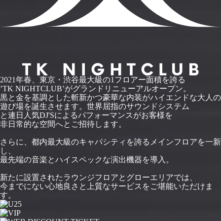
2021年春、東京・渋谷最大級の1フロアー面積を誇る
’TK NIGHTCLUB’がグランドリニューアルオープン。
黒と金を基調とした斬新かつ豪華な内装がハイエンドな大人の
遊び場を誕生させます。世界屈指のサウンドシステム
と連日人気DJ'Sによるパフォーマンスがお客様を
非日常的な空間へとご招待します。
さらに、都内最大級のキャパシティを誇るメインフロアを一新
し、
最先端の音楽とハイスペックな演出機器を導入。
新たに設置されたラウンジフロアとグローエリアでは、
今までにない心地良さと上質なサービスをご堪能いただけま
す。