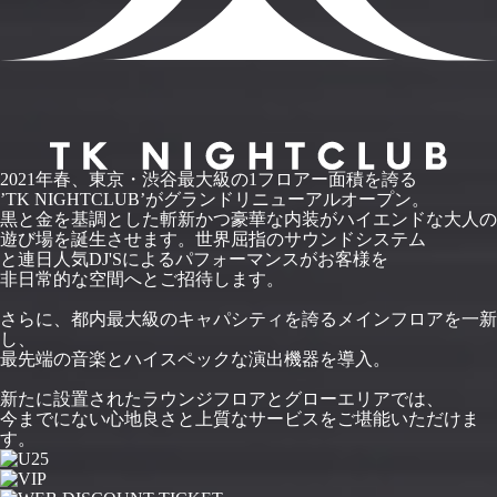
2021年春、東京・渋谷最大級の1フロアー面積を誇る
’TK NIGHTCLUB’がグランドリニューアルオープン。
黒と金を基調とした斬新かつ豪華な内装がハイエンドな大人の
遊び場を誕生させます。世界屈指のサウンドシステム
と連日人気DJ'Sによるパフォーマンスがお客様を
非日常的な空間へとご招待します。
さらに、都内最大級のキャパシティを誇るメインフロアを一新
し、
最先端の音楽とハイスペックな演出機器を導入。
新たに設置されたラウンジフロアとグローエリアでは、
今までにない心地良さと上質なサービスをご堪能いただけま
す。