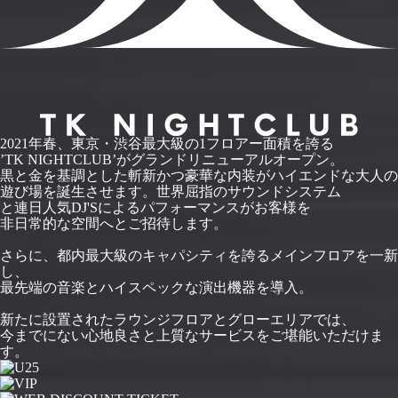
2021年春、東京・渋谷最大級の1フロアー面積を誇る
’TK NIGHTCLUB’がグランドリニューアルオープン。
黒と金を基調とした斬新かつ豪華な内装がハイエンドな大人の
遊び場を誕生させます。世界屈指のサウンドシステム
と連日人気DJ'Sによるパフォーマンスがお客様を
非日常的な空間へとご招待します。
さらに、都内最大級のキャパシティを誇るメインフロアを一新
し、
最先端の音楽とハイスペックな演出機器を導入。
新たに設置されたラウンジフロアとグローエリアでは、
今までにない心地良さと上質なサービスをご堪能いただけま
す。