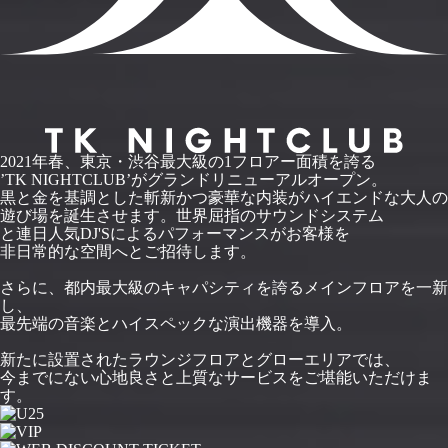
2021年春、東京・渋谷最大級の1フロアー面積を誇る
’TK NIGHTCLUB’がグランドリニューアルオープン。
黒と金を基調とした斬新かつ豪華な内装がハイエンドな大人の
遊び場を誕生させます。世界屈指のサウンドシステム
と連日人気DJ'Sによるパフォーマンスがお客様を
非日常的な空間へとご招待します。
さらに、都内最大級のキャパシティを誇るメインフロアを一新
し、
最先端の音楽とハイスペックな演出機器を導入。
新たに設置されたラウンジフロアとグローエリアでは、
今までにない心地良さと上質なサービスをご堪能いただけま
す。