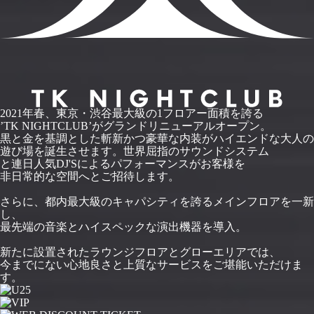
2021年春、東京・渋谷最大級の1フロアー面積を誇る
’TK NIGHTCLUB’がグランドリニューアルオープン。
黒と金を基調とした斬新かつ豪華な内装がハイエンドな大人の
遊び場を誕生させます。世界屈指のサウンドシステム
と連日人気DJ'Sによるパフォーマンスがお客様を
非日常的な空間へとご招待します。
さらに、都内最大級のキャパシティを誇るメインフロアを一新
し、
最先端の音楽とハイスペックな演出機器を導入。
新たに設置されたラウンジフロアとグローエリアでは、
今までにない心地良さと上質なサービスをご堪能いただけま
す。