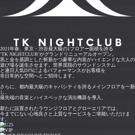
2021年春、東京・渋谷最大級の1フロアー面積を誇る
’TK NIGHTCLUB’がグランドリニューアルオープン。
黒と金を基調とした斬新かつ豪華な内装がハイエンドな大人の
遊び場を誕生させます。世界屈指のサウンドシステム
と連日人気DJ'Sによるパフォーマンスがお客様を
非日常的な空間へとご招待します。
さらに、都内最大級のキャパシティを誇るメインフロアを一新
し、
最先端の音楽とハイスペックな演出機器を導入。
新たに設置されたラウンジフロアとグローエリアでは、
今までにない心地良さと上質なサービスをご堪能いただけま
す。