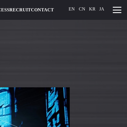
EN
CN
KR
JA
CESS
RECRUIT
CONTACT