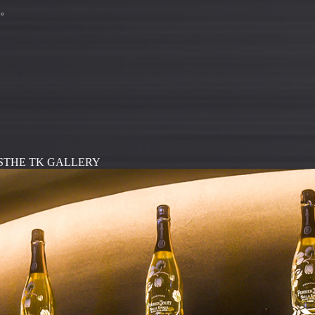
。
S
THE TK GALLERY