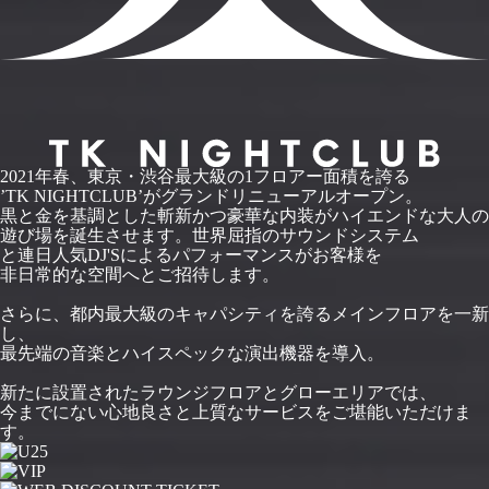
2021年春、東京・渋谷最大級の1フロアー面積を誇る
’TK NIGHTCLUB’がグランドリニューアルオープン。
黒と金を基調とした斬新かつ豪華な内装がハイエンドな大人の
遊び場を誕生させます。世界屈指のサウンドシステム
と連日人気DJ'Sによるパフォーマンスがお客様を
非日常的な空間へとご招待します。
さらに、都内最大級のキャパシティを誇るメインフロアを一新
し、
最先端の音楽とハイスペックな演出機器を導入。
新たに設置されたラウンジフロアとグローエリアでは、
今までにない心地良さと上質なサービスをご堪能いただけま
す。