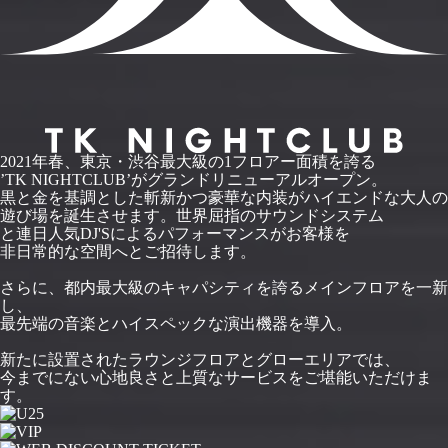
2021年春、東京・渋谷最大級の1フロアー面積を誇る
’TK NIGHTCLUB’がグランドリニューアルオープン。
黒と金を基調とした斬新かつ豪華な内装がハイエンドな大人の
遊び場を誕生させます。世界屈指のサウンドシステム
と連日人気DJ'Sによるパフォーマンスがお客様を
非日常的な空間へとご招待します。
さらに、都内最大級のキャパシティを誇るメインフロアを一新
し、
最先端の音楽とハイスペックな演出機器を導入。
新たに設置されたラウンジフロアとグローエリアでは、
今までにない心地良さと上質なサービスをご堪能いただけま
す。