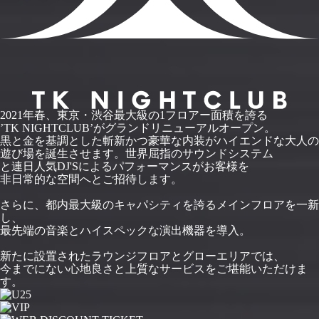
2021年春、東京・渋谷最大級の1フロアー面積を誇る
’TK NIGHTCLUB’がグランドリニューアルオープン。
黒と金を基調とした斬新かつ豪華な内装がハイエンドな大人の
遊び場を誕生させます。世界屈指のサウンドシステム
と連日人気DJ'Sによるパフォーマンスがお客様を
非日常的な空間へとご招待します。
さらに、都内最大級のキャパシティを誇るメインフロアを一新
し、
最先端の音楽とハイスペックな演出機器を導入。
新たに設置されたラウンジフロアとグローエリアでは、
今までにない心地良さと上質なサービスをご堪能いただけま
す。