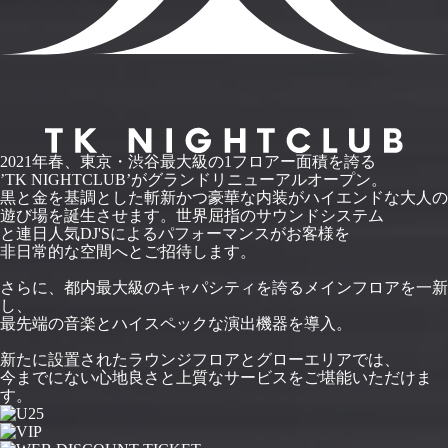
2021年春、東京・渋谷最大級の1フロアー面積を誇る
’TK NIGHTCLUB’がグランドリニューアルオープン。
黒と金を基調とした斬新かつ豪華な内装がハイエンドな大人の
遊び場を誕生させます。世界屈指のサウンドシステム
と連日人気DJ'Sによるパフォーマンスがお客様を
非日常的な空間へとご招待します。
さらに、都内最大級のキャパシティを誇るメインフロアを一新
し、
最先端の音楽とハイスペックな演出機器を導入。
新たに設置されたラウンジフロアとグローエリアでは、
今までにない心地良さと上質なサービスをご堪能いただけま
す。