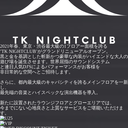
2021年春、東京・渋谷最大級の1フロアー面積を誇る
’TK NIGHTCLUB’がグランドリニューアルオープン。
黒と金を基調とした斬新かつ豪華な内装がハイエンドな大人の
遊び場を誕生させます。世界屈指のサウンドシステム
と連日人気DJ'Sによるパフォーマンスがお客様を
非日常的な空間へとご招待します。
さらに、都内最大級のキャパシティを誇るメインフロアを一新
し、
最先端の音楽とハイスペックな演出機器を導入。
新たに設置されたラウンジフロアとグローエリアでは、
今までにない心地良さと上質なサービスをご堪能いただけま
す。