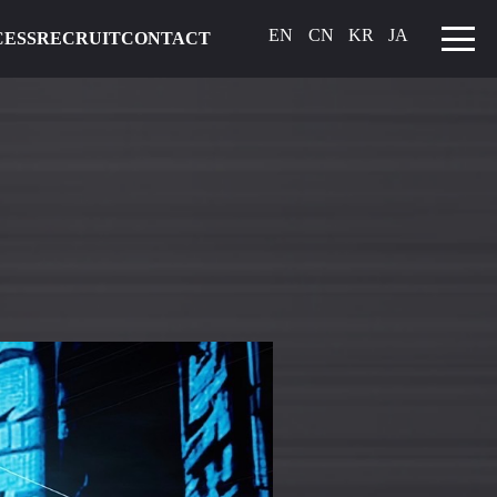
EN
CN
KR
JA
CESS
RECRUIT
CONTACT