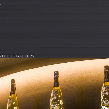
。
S
THE TK GALLERY