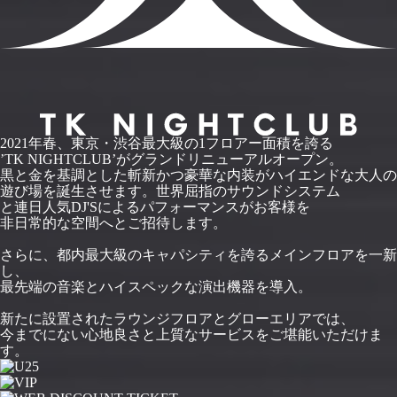
2021年春、東京・渋谷最大級の1フロアー面積を誇る
’TK NIGHTCLUB’がグランドリニューアルオープン。
黒と金を基調とした斬新かつ豪華な内装がハイエンドな大人の
遊び場を誕生させます。世界屈指のサウンドシステム
と連日人気DJ'Sによるパフォーマンスがお客様を
非日常的な空間へとご招待します。
さらに、都内最大級のキャパシティを誇るメインフロアを一新
し、
最先端の音楽とハイスペックな演出機器を導入。
新たに設置されたラウンジフロアとグローエリアでは、
今までにない心地良さと上質なサービスをご堪能いただけま
す。