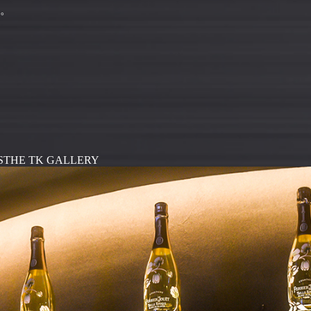
。
S
THE TK GALLERY