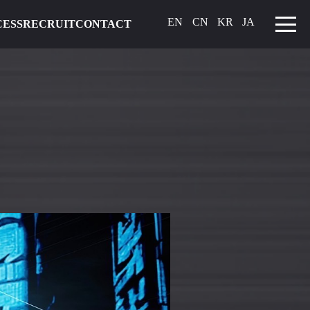
EN
CN
KR
JA
CESS
RECRUIT
CONTACT