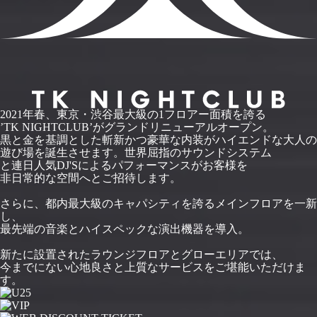
2021年春、東京・渋谷最大級の1フロアー面積を誇る
’TK NIGHTCLUB’がグランドリニューアルオープン。
黒と金を基調とした斬新かつ豪華な内装がハイエンドな大人の
遊び場を誕生させます。世界屈指のサウンドシステム
と連日人気DJ'Sによるパフォーマンスがお客様を
非日常的な空間へとご招待します。
さらに、都内最大級のキャパシティを誇るメインフロアを一新
し、
最先端の音楽とハイスペックな演出機器を導入。
新たに設置されたラウンジフロアとグローエリアでは、
今までにない心地良さと上質なサービスをご堪能いただけま
す。