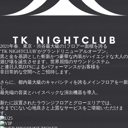
2021年春、東京・渋谷最大級の1フロアー面積を誇る
’TK NIGHTCLUB’がグランドリニューアルオープン。
黒と金を基調とした斬新かつ豪華な内装がハイエンドな大人の
遊び場を誕生させます。世界屈指のサウンドシステム
と連日人気DJ'Sによるパフォーマンスがお客様を
非日常的な空間へとご招待します。
さらに、都内最大級のキャパシティを誇るメインフロアを一新
し、
最先端の音楽とハイスペックな演出機器を導入。
新たに設置されたラウンジフロアとグローエリアでは、
今までにない心地良さと上質なサービスをご堪能いただけま
す。