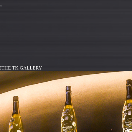
。
S
THE TK GALLERY