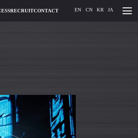
EN
CN
KR
JA
CESS
RECRUIT
CONTACT