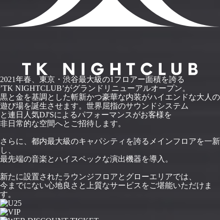
2021年春、東京・渋谷最大級の1フロアー面積を誇る
’TK NIGHTCLUB’がグランドリニューアルオープン。
黒と金を基調とした斬新かつ豪華な内装がハイエンドな大人の
遊び場を誕生させます。世界屈指のサウンドシステム
と連日人気DJ'Sによるパフォーマンスがお客様を
非日常的な空間へとご招待します。
さらに、都内最大級のキャパシティを誇るメインフロアを一新
し、
最先端の音楽とハイスペックな演出機器を導入。
新たに設置されたラウンジフロアとグローエリアでは、
今までにない心地良さと上質なサービスをご堪能いただけま
す。