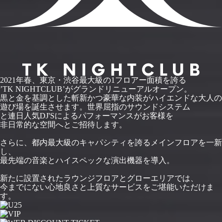
2021年春、東京・渋谷最大級の1フロアー面積を誇る
’TK NIGHTCLUB’がグランドリニューアルオープン。
黒と金を基調とした斬新かつ豪華な内装がハイエンドな大人の
遊び場を誕生させます。世界屈指のサウンドシステム
と連日人気DJ'Sによるパフォーマンスがお客様を
非日常的な空間へとご招待します。
さらに、都内最大級のキャパシティを誇るメインフロアを一新
し、
最先端の音楽とハイスペックな演出機器を導入。
新たに設置されたラウンジフロアとグローエリアでは、
今までにない心地良さと上質なサービスをご堪能いただけま
す。