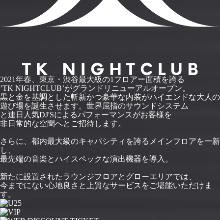
2021年春、東京・渋谷最大級の1フロアー面積を誇る
’TK NIGHTCLUB’がグランドリニューアルオープン。
黒と金を基調とした斬新かつ豪華な内装がハイエンドな大人の
遊び場を誕生させます。世界屈指のサウンドシステム
と連日人気DJ'Sによるパフォーマンスがお客様を
非日常的な空間へとご招待します。
さらに、都内最大級のキャパシティを誇るメインフロアを一新
し、
最先端の音楽とハイスペックな演出機器を導入。
新たに設置されたラウンジフロアとグローエリアでは、
今までにない心地良さと上質なサービスをご堪能いただけま
す。