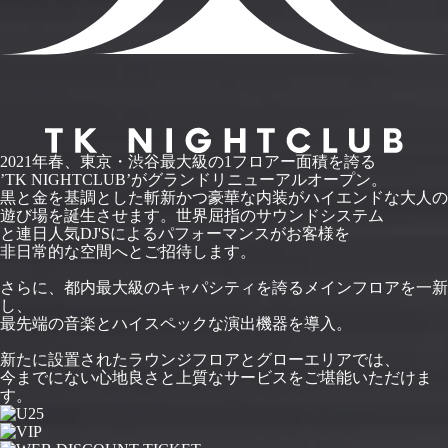
2021年春、東京・渋谷最大級の1フロアー面積を誇る
’TK NIGHTCLUB’がグランドリニューアルオープン。
黒と金を基調とした斬新かつ豪華な内装がハイエンドな大人の
遊び場を誕生させます。世界屈指のサウンドシステム
と連日人気DJ'Sによるパフォーマンスがお客様を
非日常的な空間へとご招待します。
さらに、都内最大級のキャパシティを誇るメインフロアを一新
し、
最先端の音楽とハイスペックな演出機器を導入。
新たに設置されたラウンジフロアとグローエリアでは、
今までにない心地良さと上質なサービスをご堪能いただけま
す。