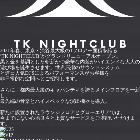
2021年春、東京・渋谷最大級の1フロアー面積を誇る
’TK NIGHTCLUB’がグランドリニューアルオープン。
黒と金を基調とした斬新かつ豪華な内装がハイエンドな大人の
遊び場を誕生させます。世界屈指のサウンドシステム
と連日人気DJ'Sによるパフォーマンスがお客様を
非日常的な空間へとご招待します。
さらに、都内最大級のキャパシティを誇るメインフロアを一新
し、
最先端の音楽とハイスペックな演出機器を導入。
新たに設置されたラウンジフロアとグローエリアでは、
今までにない心地良さと上質なサービスをご堪能いただけま
す。