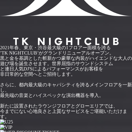
2021年春、東京・渋谷最大級の1フロアー面積を誇る
’TK NIGHTCLUB’がグランドリニューアルオープン。
黒と金を基調とした斬新かつ豪華な内装がハイエンドな大人の
遊び場を誕生させます。世界屈指のサウンドシステム
と連日人気DJ'Sによるパフォーマンスがお客様を
非日常的な空間へとご招待します。
さらに、都内最大級のキャパシティを誇るメインフロアを一新
し、
最先端の音楽とハイスペックな演出機器を導入。
新たに設置されたラウンジフロアとグローエリアでは、
今までにない心地良さと上質なサービスをご堪能いただけま
す。