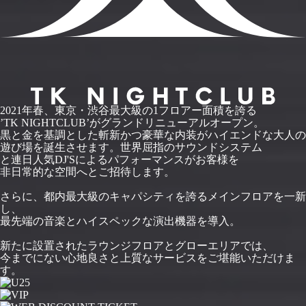
2021年春、東京・渋谷最大級の1フロアー面積を誇る
’TK NIGHTCLUB’がグランドリニューアルオープン。
黒と金を基調とした斬新かつ豪華な内装がハイエンドな大人の
遊び場を誕生させます。世界屈指のサウンドシステム
と連日人気DJ'Sによるパフォーマンスがお客様を
非日常的な空間へとご招待します。
さらに、都内最大級のキャパシティを誇るメインフロアを一新
し、
最先端の音楽とハイスペックな演出機器を導入。
新たに設置されたラウンジフロアとグローエリアでは、
今までにない心地良さと上質なサービスをご堪能いただけま
す。