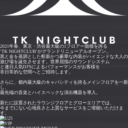
2021年春、東京・渋谷最大級の1フロアー面積を誇る
’TK NIGHTCLUB’がグランドリニューアルオープン。
黒と金を基調とした斬新かつ豪華な内装がハイエンドな大人の
遊び場を誕生させます。世界屈指のサウンドシステム
と連日人気DJ'Sによるパフォーマンスがお客様を
非日常的な空間へとご招待します。
さらに、都内最大級のキャパシティを誇るメインフロアを一新
し、
最先端の音楽とハイスペックな演出機器を導入。
新たに設置されたラウンジフロアとグローエリアでは、
今までにない心地良さと上質なサービスをご堪能いただけま
す。