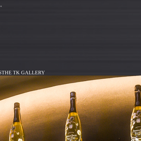
。
S
THE TK GALLERY