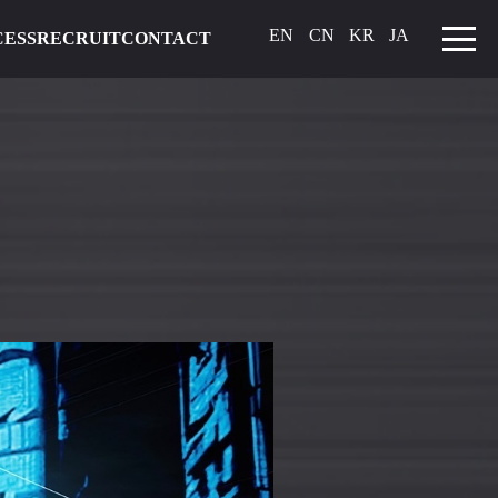
EN
CN
KR
JA
CESS
RECRUIT
CONTACT