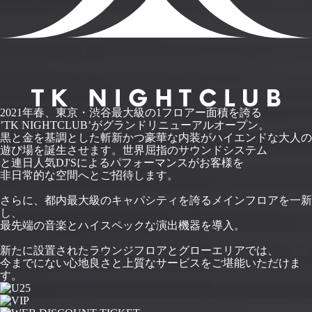
2021年春、東京・渋谷最大級の1フロアー面積を誇る
’TK NIGHTCLUB’がグランドリニューアルオープン。
黒と金を基調とした斬新かつ豪華な内装がハイエンドな大人の
遊び場を誕生させます。世界屈指のサウンドシステム
と連日人気DJ'Sによるパフォーマンスがお客様を
非日常的な空間へとご招待します。
さらに、都内最大級のキャパシティを誇るメインフロアを一新
し、
最先端の音楽とハイスペックな演出機器を導入。
新たに設置されたラウンジフロアとグローエリアでは、
今までにない心地良さと上質なサービスをご堪能いただけま
す。