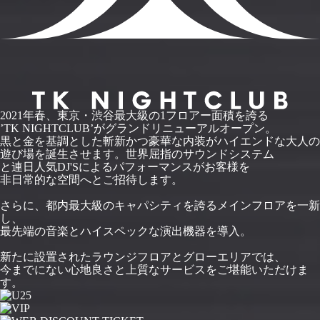
2021年春、東京・渋谷最大級の1フロアー面積を誇る
’TK NIGHTCLUB’がグランドリニューアルオープン。
黒と金を基調とした斬新かつ豪華な内装がハイエンドな大人の
遊び場を誕生させます。世界屈指のサウンドシステム
と連日人気DJ'Sによるパフォーマンスがお客様を
非日常的な空間へとご招待します。
さらに、都内最大級のキャパシティを誇るメインフロアを一新
し、
最先端の音楽とハイスペックな演出機器を導入。
新たに設置されたラウンジフロアとグローエリアでは、
今までにない心地良さと上質なサービスをご堪能いただけま
す。